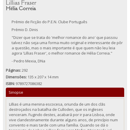
Lillias Fraser
Hélia Correia
Prémio de Ficção do P.E.N. Clube Português
Prémio D. Dinis
"Dizer que se trata do 'melhor romance do ano' que passou
talvez não seja uma forma muito original e interessante de pôr
a questão, mas o mais importante é que quem não leu leia
agora 'Lillias Fraser', o melhor romance de Hélia Correia."
- Pedro Mexia, DNa
Páginas:
292
Dimensões:
135 x 207 x 14 mm
ISBN:
9789727086382
Sinopse
Lillias é uma menina escocesa, oriunda de um dos clãs
destroçados na batalha de Culloden, que os ingleses
venceram. Fugindo destes, acabará por ir para Lisboa, onde
vive clandestinamente durante alguns anos, de princípio num
convento e mais tarde com uma família. Quando se dá o