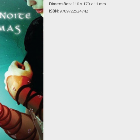
Dimensões:
110 x 170 x 11 mm
ISBN:
9789722524742