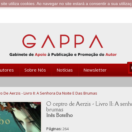
te utiliza cookies. Ao navegar no site estará a consentir a sua utiliza
utores
Sobre Nós
Notícias
Newsletter
o De Aerzis - Livro II: A Senhora Da Noite E Das Brumas
O ceptro de Aerzis - Livro II: A senh
brumas
Inês Botelho
Páginas:
264