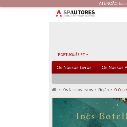
ATENÇÃO Este si
PORTUGUÊS PT
Os Nossos Livros
Os Nossos A
>
Os Nossos Livros
>
Ficção
>
O Ceptr