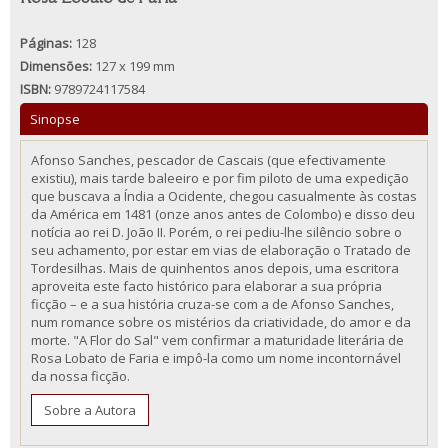
Páginas:
128
Dimensões:
127 x 199 mm
ISBN:
9789724117584
Sinopse
Afonso Sanches, pescador de Cascais (que efectivamente
existiu), mais tarde baleeiro e por fim piloto de uma expedição
que buscava a Índia a Ocidente, chegou casualmente às costas
da América em 1481 (onze anos antes de Colombo) e disso deu
notícia ao rei D. João II. Porém, o rei pediu-lhe silêncio sobre o
seu achamento, por estar em vias de elaboração o Tratado de
Tordesilhas. Mais de quinhentos anos depois, uma escritora
aproveita este facto histórico para elaborar a sua própria
ficção – e a sua história cruza-se com a de Afonso Sanches,
num romance sobre os mistérios da criatividade, do amor e da
morte. "A Flor do Sal" vem confirmar a maturidade literária de
Rosa Lobato de Faria e impô-la como um nome incontornável
da nossa ficção.
Sobre a Autora