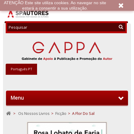
ATENÇÃO Este site utiliza cookies. Ao navegar no site
estará a consentir a sua utilização.
Português PT
Menu
>
Os Nossos Livros
>
Ficção
>
A Flor Do Sal