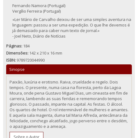
Fernando Namora (Portugal)
Vergílio Ferreira (Portugal)
«Ler Mário de Carvalho deixou de ser uma simples aventura na
linguagem: passou a ser uma expedição. O que lhe devemos é
já demasiado para caber num texto de jornal.»
- Joel Neto, Diário de Notícias
Páginas:
184
Dimensões:
142 x 210 x 16 mm
ISBN:
9789720044990
Sinopse
Paixão, luxúria e erotismo. Raiva, crueldade e regelo. Dois
tempos. O presente, numa casa na floresta, perto da Lagoa
Moura, onde pena Gustavo Miguel Dias, um cineasta em fim de
carreira, lambendo as suas feridas e rememorando tempos
gloriosos. O passado, impante na capital. As festas. O álcool.
Os quartos de hotel. O rol interminável de mulheres e amantes.
E aquela sala magenta, duma tal Maria Alfreda, antecâmara da
felicidade, conchego alcatifado, jogo perverso entre o desdém,
o apaziguamento e a ameaça.
Sobre o Autor