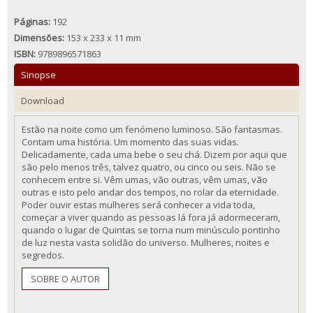
Páginas:
192
Dimensões:
153 x 233 x 11 mm
ISBN:
9789896571863
Sinopse
Download
Estão na noite como um fenómeno luminoso. São fantasmas.
Contam uma história. Um momento das suas vidas.
Delicadamente, cada uma bebe o seu chá. Dizem por aqui que
são pelo menos três, talvez quatro, ou cinco ou seis. Não se
conhecem entre si. Vêm umas, vão outras, vêm umas, vão
outras e isto pelo andar dos tempos, no rolar da eternidade.
Poder ouvir estas mulheres será conhecer a vida toda,
começar a viver quando as pessoas lá fora já adormeceram,
quando o lugar de Quintas se torna num minúsculo pontinho
de luz nesta vasta solidão do universo. Mulheres, noites e
segredos.
SOBRE O AUTOR