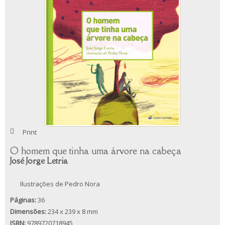
Print
O homem que tinha uma árvore na cabeça
José Jorge Letria
Ilustrações de Pedro Nora
Páginas:
36
Dimensões:
234 x 239 x 8 mm
ISBN:
9789720718945