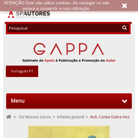
ATENÇÃO Este site utiliza cookies. Ao navegar no site
estará a consentir a sua utilização.
Português PT
Menu
>
Os Nossos Livros
>
Infanto-Juvenil
>
Avô, Conta Outra Vez