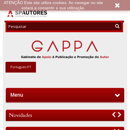
ATENÇÃO Este site utiliza cookies. Ao navegar no site
estará a consentir a sua utilização.
Português PT
Menu
Novidades