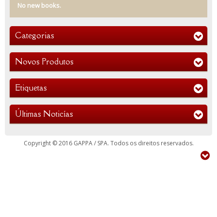
No new books.
Categorias
Novos Produtos
Etiquetas
Últimas Noticías
Copyright © 2016 GAPPA / SPA. Todos os direitos reservados.
Siga-Nos