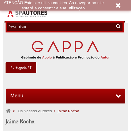
ATENÇÃO Este site utiliza cookies. Ao navegar no site
estará a consentir a sua utilização.
Português PT
Menu
>
Os Nossos Autores
>
Jaime Rocha
Jaime Rocha