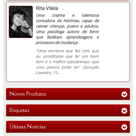
Rita Vilela
Uma criativa e talentosa
contadora de histórias, capaz de
cativar crianças, jovens e adultos.
Uma psicóloga autora de livros
que facilitam aprendizagens e
processos de mudança
“
Uma escritora que fez com que
eu acreditasse que ler um bom
livro é o melhor passatempo que
uma pessoa pode ter” (Gonçalo
Leandro, 15...
Novos Produtos
Etiquetas
Últimas Noticías