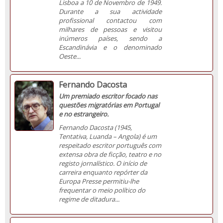
Lisboa a 10 de Novembro de 1949.
Durante a sua actividade
profissional contactou com
milhares de pessoas e visitou
inúmeros países, sendo a
Escandinávia e o denominado
Oeste...
Fernando Dacosta
Um premiado escritor focado nas
questões migratórias em Portugal
e no estrangeiro.
Fernando Dacosta (1945,
Tentativa, Luanda – Angola) é um
respeitado escritor português com
extensa obra de ficção, teatro e no
registo jornalístico. O início de
carreira enquanto repórter da
Europa Presse permitiu-lhe
frequentar o meio político do
regime de ditadura...